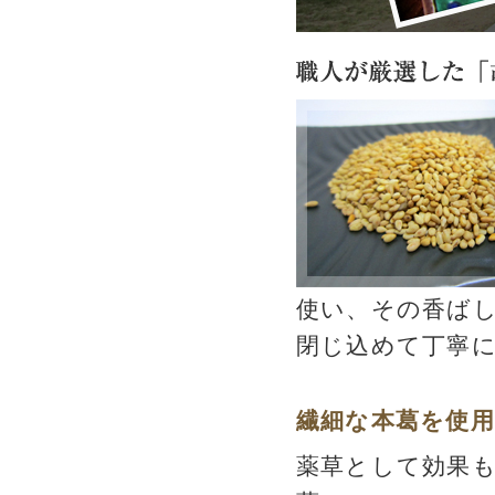
使い、その香ば
閉じ込めて丁寧
繊細な本葛を使
薬草として効果