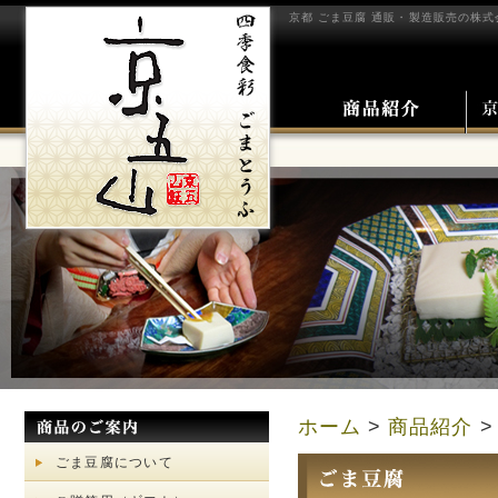
京都 ごま豆腐 通販・製造販売の株式
ホーム
>
商品紹介
>
ごま豆腐について